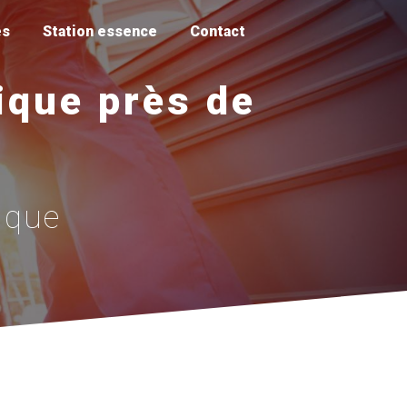
es
Station essence
Contact
fique près de
fique