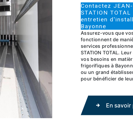
Contactez JEA
STATION TOTAL d
entretien d'instal
Bayonne
Assurez-vous que vos
fonctionnent de maniè
services profession
STATION TOTAL. Leur 
vos besoins en matière
frigorifiques à Bayon
ou un grand établisse
pour bénéficier de leur
En savoir 