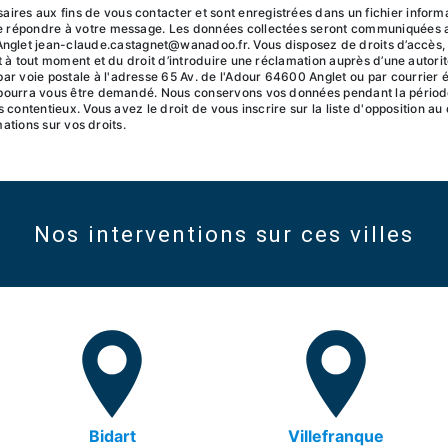
ires aux fins de vous contacter et sont enregistrées dans un fichier inf
de répondre à votre message. Les données collectées seront communiquées 
t jean-claude.castagnet@wanadoo.fr. Vous disposez de droits d’accès, de r
t à tout moment et du droit d’introduire une réclamation auprès d’une autorité
 voie postale à l'adresse 65 Av. de l'Adour 64600 Anglet ou par courrier é
é pourra vous être demandé. Nous conservons vos données pendant la périod
s contentieux. Vous avez le droit de vous inscrire sur la liste d'opposition 
rmations sur vos droits.
Nos interventions sur ces villes
Bidart
Villefranque