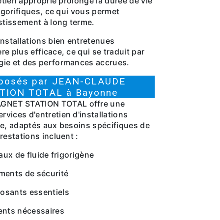
retien approprié prolonge la durée de vie
rigorifiques, ce qui vous permet
estissement à long terme.
installations bien entretenues
e plus efficace, ce qui se traduit par
gie et des performances accrues.
oposés par JEAN-CLAUDE
TION TOTAL à Bayonne
NET STATION TOTAL offre une
vices d'entretien d'installations
ne, adaptés aux besoins spécifiques de
restations incluent :
eaux de fluide frigorigène
ments de sécurité
osants essentiels
ents nécessaires