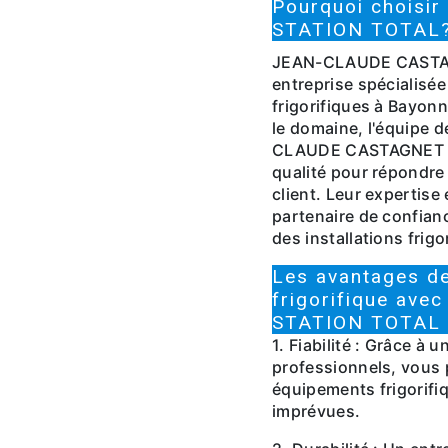
Pourquoi chois
STATION TOTAL
JEAN-CLAUDE CASTAG
entreprise spécialisée 
frigorifiques à Bayon
le domaine, l'équipe d
CLAUDE CASTAGNET ST
qualité pour répondre
client. Leur expertise
partenaire de confian
des installations frigo
Les avantages de 
frigorifique a
STATION TOTAL
1. Fiabilité : Grâce à u
professionnels, vous p
équipements frigorifiq
imprévues.