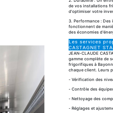
2. Durabilité : Un ent
de vos installations f
d'optimiser votre inv
3. Performance : Des 
fonctionnent de manièr
des économies d'éner
Les services pr
CASTAGNET STA
JEAN-CLAUDE CASTAG
gamme complète de ser
frigorifiques à Bayon
chaque client. Leurs p
- Vérification des niv
- Contrôle des équipe
- Nettoyage des comp
- Réglages et ajustem