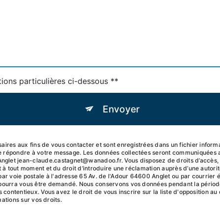
tions particulières ci-dessous **
Envoyer
ires aux fins de vous contacter et sont enregistrées dans un fichier inf
de répondre à votre message. Les données collectées seront communiquées 
t jean-claude.castagnet@wanadoo.fr. Vous disposez de droits d’accès, de r
t à tout moment et du droit d’introduire une réclamation auprès d’une autorité
 voie postale à l'adresse 65 Av. de l'Adour 64600 Anglet ou par courrier é
é pourra vous être demandé. Nous conservons vos données pendant la périod
s contentieux. Vous avez le droit de vous inscrire sur la liste d'opposition 
rmations sur vos droits.