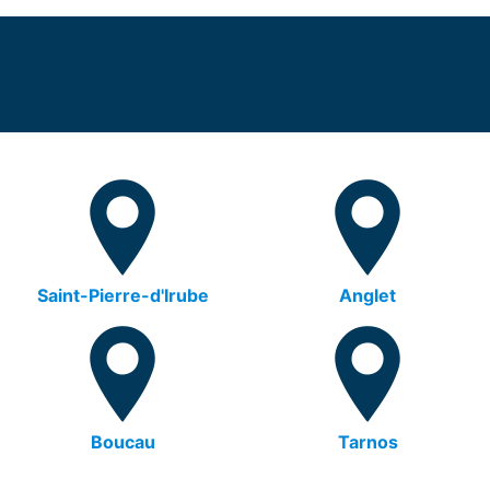
Saint-Pierre-d'Irube
Anglet
Boucau
Tarnos