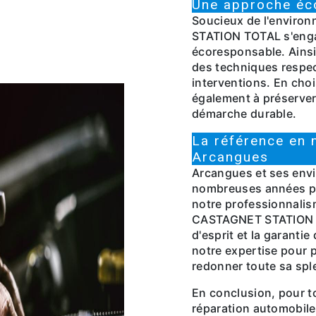
Une approche éc
Soucieux de l'envir
STATION TOTAL s'eng
écoresponsable. Ainsi,
des techniques respec
interventions. En cho
également à préserver 
démarche durable.
La référence en 
Arcangues
Arcangues et ses envi
nombreuses années pou
notre professionnali
CASTAGNET STATION TO
d'esprit et la garantie 
notre expertise pour p
redonner toute sa spl
En conclusion, pour t
réparation automobile