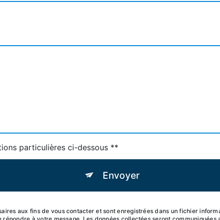
tions particulières ci-dessous **
Envoyer
ires aux fins de vous contacter et sont enregistrées dans un fichier inf
de répondre à votre message. Les données collectées seront communiquées 