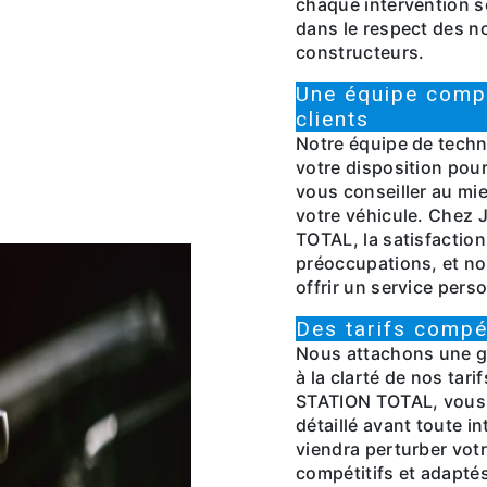
chaque intervention so
dans le respect des 
constructeurs.
Une équipe compé
clients
Notre équipe de techni
votre disposition pou
vous conseiller au mie
votre véhicule. Ch
TOTAL, la satisfaction
préoccupations, et n
offrir un service perso
Des tarifs compét
Nous attachons une g
à la clarté de nos t
STATION TOTAL, vous b
détaillé avant toute i
viendra perturber vot
compétitifs et adaptés