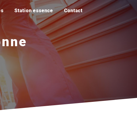
es
Station essence
Contact
onne